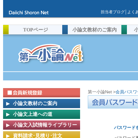
担当者ブログ
│
よく
TOPページ
小論文教材のご案内
第一小論Net
>
会員パスワ
小論文教材のご案内
小論文上達への道
小論文入試情報ライブラリー
パスワード
資料請求･見積り･注文