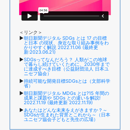
＜リンク＞
朝日新聞デジタル SDGs とは 17 の目標
と日本 の現状、身近な取り組み事例をわ
かりやすく解説 2022.11.06 (最終更
新:2023.06.21)
SDGsってなんだろう？ 人類がこの地球
で暮らし続けていくために、2030年まで
に達成すべき目標（公益財団法人 日本ユ
ニセフ協会）
持続可能な開発目標SDGsとは（文部科学
省）
朝日新聞デジタル MDGs とは?15 年間の
成果と課題や SDGs との違いを解説!
2022.11.19 (最終更新 2022.11.19)
あなたはどんな未来をえがきますか？～
SDGsが生まれた背景とこれから～（日本
ユニセフ協会子どもと先生の広場）