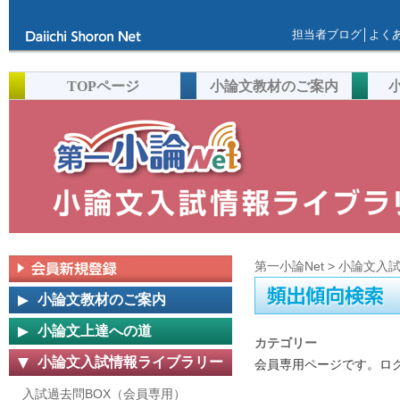
担当者ブログ
│
よく
TOPページ
小論文教材のご案内
第一小論Net
>
小論文入
小論文教材のご案内
小論文上達への道
カテゴリー
小論文入試情報ライブラリー
会員専用ページです。ロ
入試過去問BOX（会員専用）