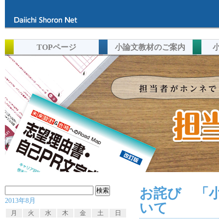
TOPページ
小論文教材のご案内
お詫び 「小
検
2013年8月
索:
いて
月
火
水
木
金
土
日