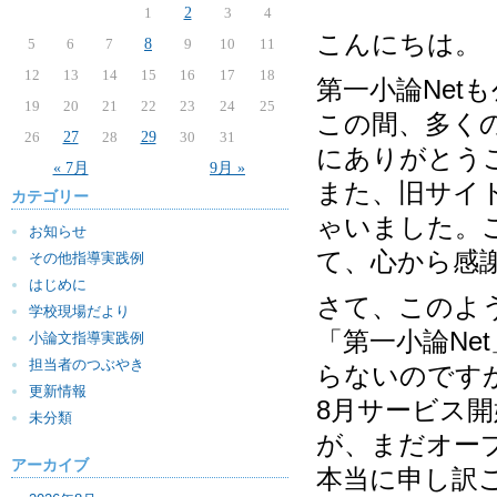
1
2
3
4
こんにちは。
5
6
7
8
9
10
11
12
13
14
15
16
17
18
第一小論Net
19
20
21
22
23
24
25
この間、多く
26
27
28
29
30
31
にありがとう
« 7月
9月 »
また、旧サイ
カテゴリー
ゃいました。
お知らせ
て、心から感
その他指導実践例
はじめに
さて、このよ
学校現場だより
「第一小論N
小論文指導実践例
担当者のつぶやき
らないのです
更新情報
8月サービス開
未分類
が、まだオー
アーカイブ
本当に申し訳