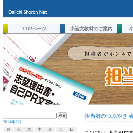
TOPページ
小論文教材のご案内
検
担当者のつぶやき 
2014年7月
索:
月
火
水
木
金
土
日
こんにちは。担当者Uで