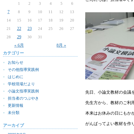
1
2
3
4
5
6
7
8
9
10
11
12
13
14
15
16
17
18
19
20
21
22
23
24
25
26
27
28
29
30
31
« 6月
8月 »
カテゴリー
お知らせ
その他指導実践例
はじめに
学校現場だより
小論文指導実践例
先日、小論文教材の会議
担当者のつぶやき
先生方から、教材のご利
更新情報
未分類
本来はお休みの日にもか
がんばってよい教材を作
アーカイブ