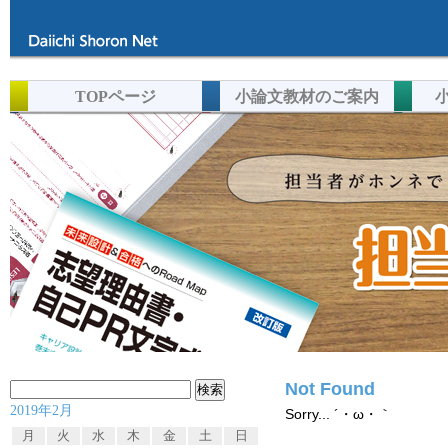
TOPページ
小論文教材のご案内
Not Found
検
2019年2月
索:
Sorry... ´・ω・｀
月
火
水
木
金
土
日