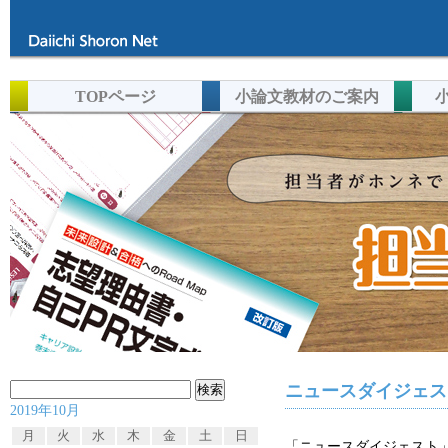
TOPページ
小論文教材のご案内
検
ニュースダイジェス
2019年10月
索:
月
火
水
木
金
土
日
「ニュースダイジェスト」