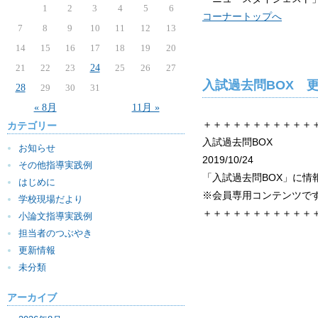
1
2
3
4
5
6
コーナートップへ
7
8
9
10
11
12
13
14
15
16
17
18
19
20
21
22
23
24
25
26
27
入試過去問BOX 
28
29
30
31
« 8月
11月 »
＋＋＋＋＋＋＋＋＋＋＋
カテゴリー
入試過去問BOX
お知らせ
2019/10/24
その他指導実践例
「入試過去問BOX」に情
はじめに
※会員専用コンテンツで
学校現場だより
＋＋＋＋＋＋＋＋＋＋＋
小論文指導実践例
担当者のつぶやき
更新情報
未分類
アーカイブ