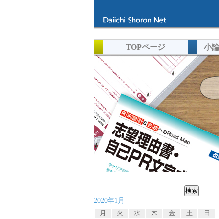
TOPページ
小
検
2020年1月
索:
月
火
水
木
金
土
日