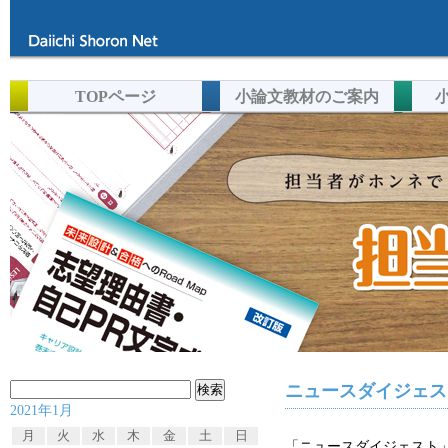
TOPページ
小論文教材のご案内
検
ニュースダイジェスト
2021年1月
索:
月
火
水
木
金
土
日
「ニュースダイジェスト」