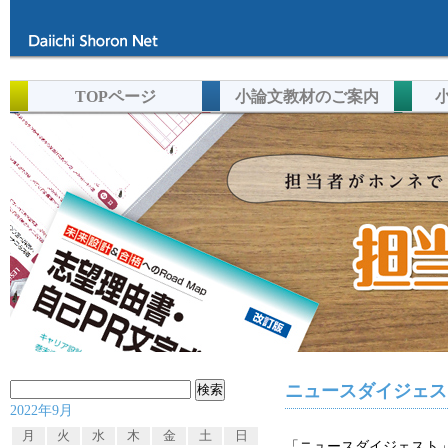
TOPページ
小論文教材のご案内
検
ニュースダイジェスト
2022年9月
索:
月
火
水
木
金
土
日
「ニュースダイジェスト」