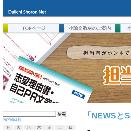
TOPページ
小論文教材のご案内
「NEWSと
検
2023年4月
索:
月
火
水
木
金
土
日