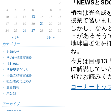
「NEWSとS
1
2
3
4
5
6
7
8
9
植物は光合成
10
11
12
13
14
15
16
授業で習いま
17
18
19
20
21
22
23
しかし、なん
24
25
26
27
28
29
30
トがあるそう
« 3月
5月 »
地球温暖化を
カテゴリー
ね。
お知らせ
その他指導実践例
今月は目標1
はじめに
に解説してい
学校現場だより
ぜひお読みく
小論文指導実践例
担当者のつぶやき
コーナートッ
更新情報
未分類
アーカイブ