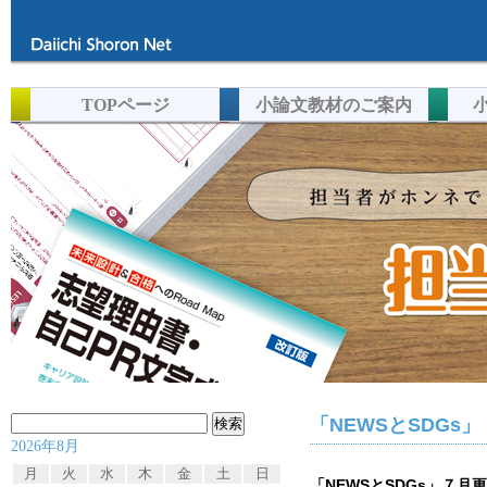
TOPページ
小論文教材のご案内
検
「NEWSとSDG
2026年8月
索:
月
火
水
木
金
土
日
「NEWSとSDGs」７月