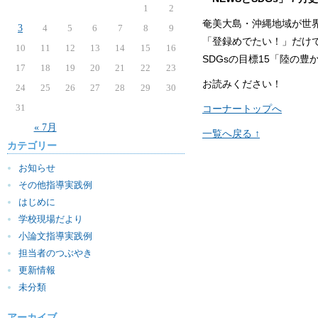
1
2
奄美大島・沖縄地域が世
3
4
5
6
7
8
9
「登録めでたい！」だけ
10
11
12
13
14
15
16
SDGsの目標15「陸の
17
18
19
20
21
22
23
お読みください！
24
25
26
27
28
29
30
31
コーナートップへ
« 7月
一覧へ戻る ↑
カテゴリー
お知らせ
その他指導実践例
はじめに
学校現場だより
小論文指導実践例
担当者のつぶやき
更新情報
未分類
アーカイブ