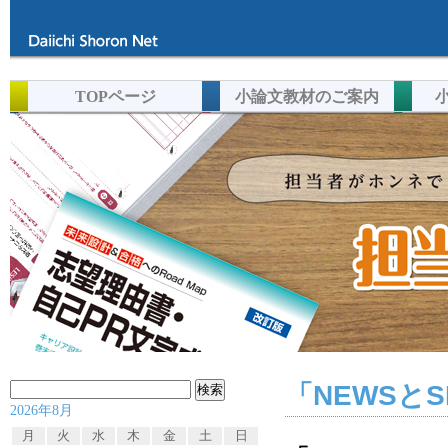
TOPページ
小論文教材のご案内
「NEWSと
検
2026年8月
索:
月
火
水
木
金
土
日