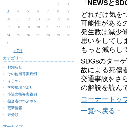
「NEWSとSD
1
2
3
4
5
6
7
8
9
どれだけ気を
10
11
12
13
14
15
16
可能性がある
17
18
19
20
21
22
23
発生数は減少
24
25
26
27
28
29
30
思いをしてし
31
もっと減らし
« 7月
カテゴリー
SDGsのター
お知らせ
故による死傷
その他指導実践例
交通事故をさ
はじめに
の解説を読ん
学校現場だより
小論文指導実践例
コーナートッ
担当者のつぶやき
更新情報
一覧へ戻る ↑
未分類
アーカイブ