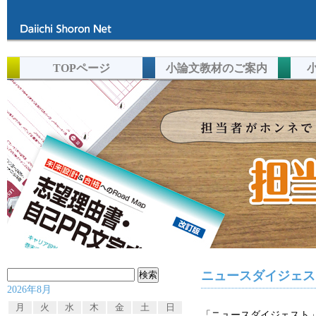
TOPページ
小論文教材のご案内
検
ニュースダイジェスト
2026年8月
索:
月
火
水
木
金
土
日
「ニュースダイジェスト」