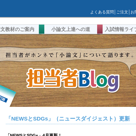
よくある質問
│
ご注文
│
お
論文教材のご案内
小論文上達への道
入試情報ライ
「NEWSとSDGs」（ニュースダイジェスト）更新
「NEWSとSDGs」4月更新！