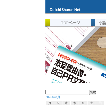
TOPページ
小
検
2026年8月
索:
月
火
水
木
金
土
日