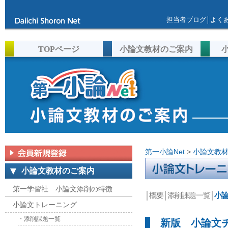
担当者ブログ
│
よく
TOPページ
小論文教材のご案内
第一小論Net
>
小論文教
小論文教材のご案内
第一学習社 小論文添削の特徴
│
概要
│
添削課題一覧
│
小
小論文トレーニング
・添削課題一覧
新版 小論文