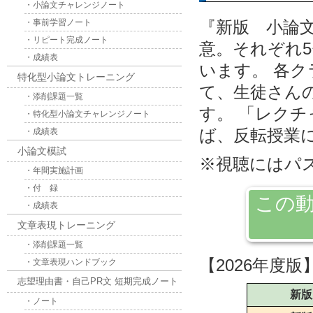
・小論文チャレンジノート
・事前学習ノート
『新版 小論
・リピート完成ノート
意。それぞれ
・成績表
います。 各
特化型小論文トレーニング
て、生徒さん
・添削課題一覧
す。 「レク
・特化型小論文チャレンジノート
ば、反転授業
・成績表
小論文模試
※視聴にはパ
・年間実施計画
・付 録
この動
・成績表
文章表現トレーニング
・添削課題一覧
【2026年度版
・文章表現ハンドブック
志望理由書・自己PR文 短期完成ノート
新版
・ノート