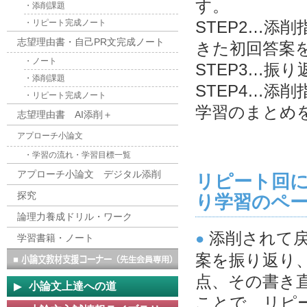
す。
・添削課題
・リピート完成ノート
STEP2…添
志望理由書・自己PR文完成ノート
きた初回答案
・ノート
STEP3…振
・添削課題
STEP4…添
・リピート完成ノート
学習のまとめ
志望理由書 AI添削＋
アプローチ小論文
・学習の流れ・学習目標一覧
アプローチ小論文 デジタル添削
リピート回
探究
り学習のペ
論理力養成ドリル・ワーク
添削されて
●
学習書籍・ノート
案を振り返り
点、その書き
小論文上達への道
ことで、リピ