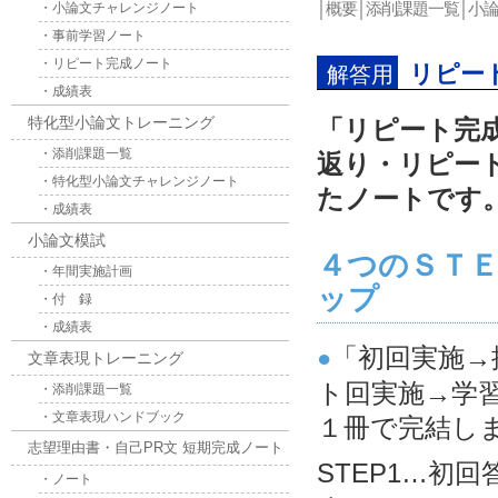
│
概要
│
添削課題一覧
│
小
・小論文チャレンジノート
・事前学習ノート
・リピート完成ノート
リピー
解答用
・成績表
特化型小論文トレーニング
「リピート完
・添削課題一覧
返り・リピー
・特化型小論文チャレンジノート
たノートです
・成績表
小論文模試
４つのＳＴ
・年間実施計画
ップ
・付 録
・成績表
「初回実施→
●
文章表現トレーニング
ト回実施→学
・添削課題一覧
・文章表現ハンドブック
１冊で完結し
志望理由書・自己PR文 短期完成ノート
STEP1…初
・ノート