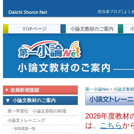
担当者ブログ
│
よく
TOPページ
小論文教材のご案内
第一小論Net
>
小論文教
小論文教材のご案内
第一学習社 小論文添削の特徴
小論文トレーニング
こちら
か
・添削課題一覧