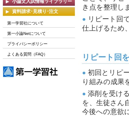
小論文入試情報ライブラリー
き点を整理し
資料請求･見積り･注文
リピート回
●
第一学習社について
仕上げるため
第一小論Netについて
プライバシーポリシー
よくある質問（FAQ）
リピート回
初回とリピー
●
り組みの成果
第一学習社ウェブサイト
添削を受け
●
を、生徒さん
今後への意欲