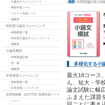
|
概要
|
年間実施計画
|
付
・小論文チャレンジノート
・事前学習ノート
・リピート完成ノート
・成績表
特化型小論文トレーニング
・添削課題一覧
・特化型小論文チャレンジノート
・成績表
小論文模試
・年間実施計画
多様化する小
・付 録
・成績表
最大18コース
文章表現トレーニング
ん、短大・学
・添削課題一覧
・文章表現ハンドブック
論文試験に幅
志望理由書・自己PR文 短期完成ノート
ふまえた課題
・ノート
回ごとに書き