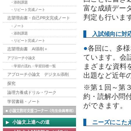
・添削課題
富な成績デー
・リピート完成ノート
判定も行いま
志望理由書・自己PR文完成ノート
・ノート
入試傾向に対
・添削課題
・リピート完成ノート
●
各回に、多様
志望理由書 AI添削＋
ています。会
アプローチ小論文
まざまな資料
・学習の流れ・学習目標一覧
出題など近年
アプローチ小論文 デジタル添削
探究
※第１回～第
論理力養成ドリル・ワーク
約・読解小問
学習書籍・ノート
ができます。
ニーズにこた
小論文上達への道