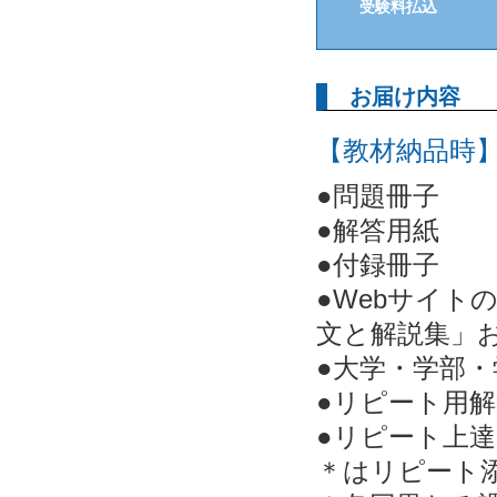
受験料払込
お届け内容
【教材納品時
●問題冊子
●解答用紙
●付録冊子
●Webサイト
文と解説集」
●大学・学部
●リピート用
●リピート上
＊はリピート