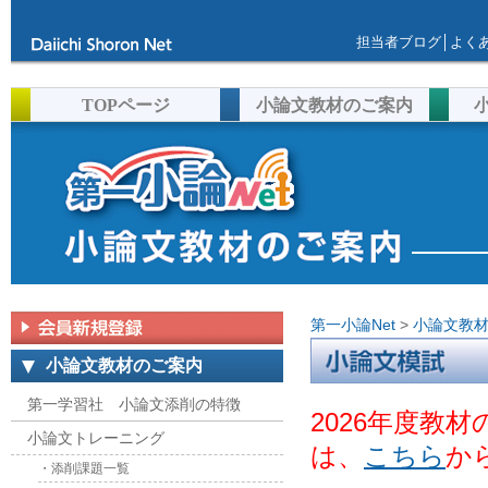
担当者ブログ
│
よく
TOPページ
小論文教材のご案内
第一小論Net
>
小論文教
小論文教材のご案内
第一学習社 小論文添削の特徴
小論文トレーニング
こちら
か
・添削課題一覧