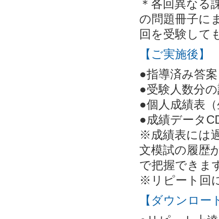
＊各回異なる
の問題冊子に
回を受験して
【ご実施後】
●指導済み答案
●受験人数分の
●個人成績表（
●成績データC
※成績表には
文模試の履歴
で把握できま
※リピート回
【ダウンロー