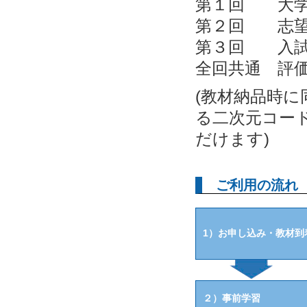
第１回 大学
第２回 志望
第３回 入試
全回共通 評
(教材納品時に
る二次元コー
だけます)
ご利用の流れ
1）お申し込み・教材到
２）事前学習