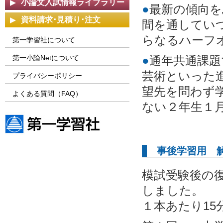
小論文入試情報ライブラリー
●
最新の傾向を
資料請求･見積り･注文
間を通してい
らなるハーフ
第一学習社について
第一小論Netについて
●
通年共通課題
芸術といった
プライバシーポリシー
望先を問わず
よくある質問（FAQ）
ない２年生１
第一学習社ウェブサイト
事後学習用 
模試受験後の
しました。
１本あたり1