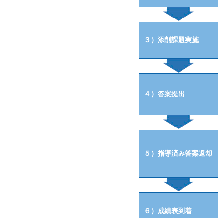
３）添削課題実施
４）答案提出
５）指導済み答案返却
６）成績表到着