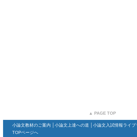
▲ PAGE TOP
小論文教材のご案内
│
小論文上達への道
│
小論文入試情報ライブ
TOPページへ