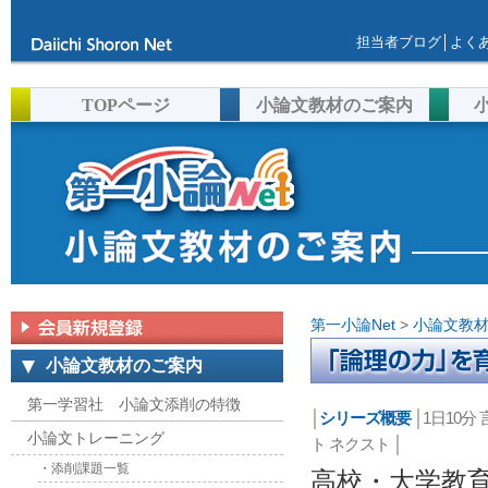
担当者ブログ
│
よく
TOPページ
小論文教材のご案内
第一小論Net
>
小論文教
小論文教材のご案内
第一学習社 小論文添削の特徴
│
シリーズ概要
│
1日10分
小論文トレーニング
ト ネクスト
│
・添削課題一覧
高校・大学教