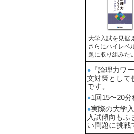
大学入試を見据
さらにハイレベ
題に取り組みた
『論理力ワ
●
文対策として
です。
1回15〜2
●
実際の大学
●
入試傾向もふ
い問題に挑戦