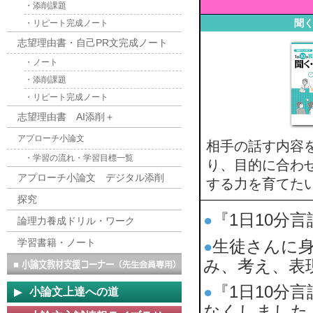
・添削課題
聞
・リピート完成ノート
志望理由書・自己PR文完成ノート
・ノート
・添削課題
・リピート完成ノート
志望理由書 AI添削＋
アプローチ小論文
相手の話す内容
・学習の流れ・学習目標一覧
り、目的に合わ
アプローチ小論文 デジタル添削
する力を育てた
探究
『1日10分
●
論理力養成ドリル・ワーク
学習書籍・ノート
生徒さんに
●
み、考え、表
『1日10分
●
小論文上達への道
なくしました