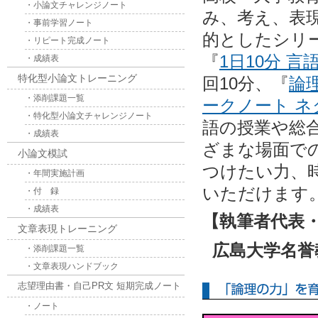
・小論文チャレンジノート
み、考え、表
・事前学習ノート
的としたシリ
・リピート完成ノート
『
1日10分 言
・成績表
特化型小論文トレーニング
回10分、『
論
・添削課題一覧
ークノ
・特化型小論文チャレンジノート
語の授業や総
・成績表
ざまな場面で
小論文模試
つけたい力、
・年間実施計画
いただけます
・付 録
・成績表
【執筆者代表
文章表現トレーニング
広島大学名
・添削課題一覧
・文章表現ハンドブック
志望理由書・自己PR文 短期完成ノート
・ノート