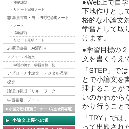
●Web上で
・添削課題
下地作りとし
・リピート完成ノート
志望理由書・自己PR文完成ノート
格的な小論文
・ノート
学習として取
・添削課題
けます。
・リピート完成ノート
志望理由書 AI添削＋
●学習目標の２
文を書くうえ
アプローチ小論文
・学習の流れ・学習目標一覧
「STEP」
アプローチ小論文 デジタル添削
とで小論文を
探究
理することが
論理力養成ドリル・ワーク
いのかわから
学習書籍・ノート
かり行うこと
「TRY」では
小論文上達への道
って出題され