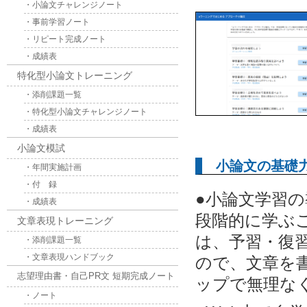
・小論文チャレンジノート
・事前学習ノート
・リピート完成ノート
・成績表
特化型小論文トレーニング
・添削課題一覧
・特化型小論文チャレンジノート
・成績表
小論文模試
小論文の基礎
・年間実施計画
・付 録
●小論文学習
・成績表
段階的に学ぶ
文章表現トレーニング
は、予習・復
・添削課題一覧
・文章表現ハンドブック
ので、文章を
志望理由書・自己PR文 短期完成ノート
ップで無理な
・ノート