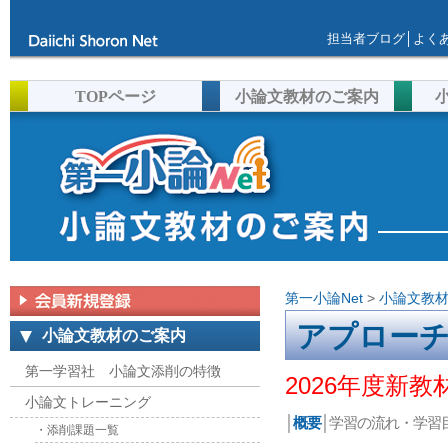
担当者ブログ
│
よく
TOPページ
小論文教材のご案内
第一小論Net
>
小論文教
アプロー
小論文教材のご案内
第一学習社 小論文添削の特徴
2026年度新
小論文トレーニング
│
概要
│
学習の流れ・学習
・添削課題一覧