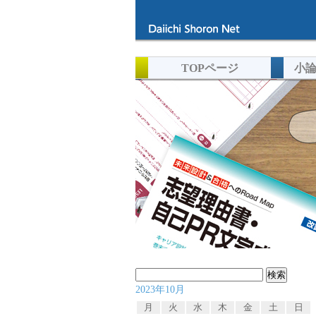
TOPページ
小
検
2023年10月
索:
月
火
水
木
金
土
日