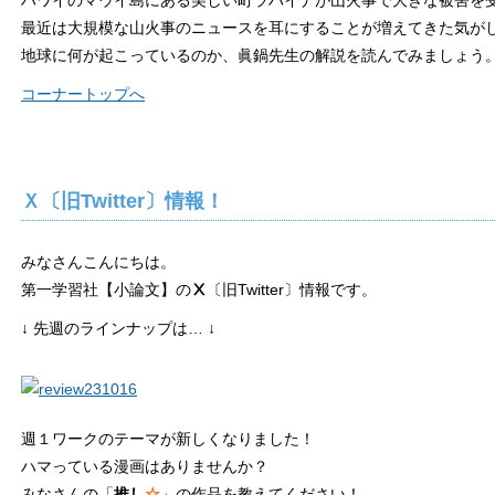
ハワイのマウイ島にある美しい町ラハイナが山火事で大きな被害を
最近は大規模な山火事のニュースを耳にすることが増えてきた気が
地球に何が起こっているのか、眞鍋先生の解説を読んでみましょう
コーナートップへ
Ｘ〔旧Twitter〕情報！
みなさんこんにちは。
第一学習社【小論文】の
Ⅹ
〔旧Twitter〕情報です。
↓ 先週のラインナップは… ↓
週１ワークのテーマが新しくなりました！
ハマっている漫画はありませんか？
みなさんの「
推し
☆
」の作品を教えてください！