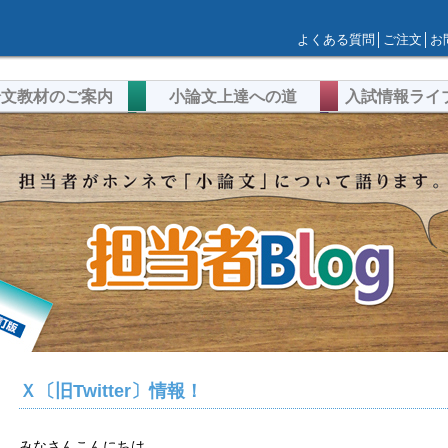
よくある質問
│
ご注文
│
お
論文教材のご案内
小論文上達への道
入試情報ライ
Ｘ〔旧Twitter〕情報！
みなさんこんにちは。