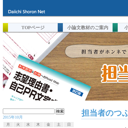
TOPページ
小論文教材のご案内
担当者のつぶ
検
2015年10月
索:
月
火
水
木
金
土
日