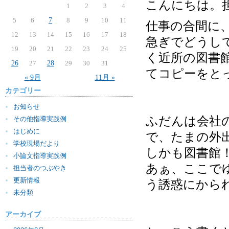
こんにちは。
1
2
3
4
5
6
7
8
9
10
11
仕事の合間に
12
13
14
15
16
17
18
急ぎでどうし
19
20
21
22
23
24
25
く近所の図書
26
27
28
29
30
31
てコピーをと
« 9月
11月 »
カテゴリー
お知らせ
ふだんは会社
その他指導実践例
はじめに
で、たまの外
学校現場だより
しかも図書館
小論文指導実践例
あぁ、ここで
担当者のつぶやき
更新情報
う誘惑にから
未分類
アーカイブ