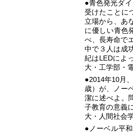
●青色発光ダ
受けたことに
立場から、あ
に優しい青色
べ、長寿命で
中で３人は成功
紀はLEDに
大・工学部・
●2014年1
歳）が、ノー
潔に述べよ。
子教育の意義
大・人間社会
●ノーベル平