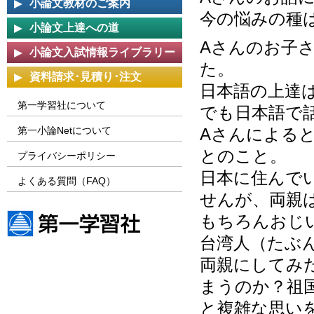
小論文教材のご案内
今の悩みの種
小論文上達への道
Aさんのお子
小論文入試情報ライブラリー
た。
資料請求･見積り･注文
日本語の上達
第一学習社について
でも日本語で
第一小論Netについて
Aさんによる
とのこと。
プライバシーポリシー
日本に住んで
よくある質問（FAQ）
せんが、両親
もちろんおじ
台湾人（たぶ
第一学習社ウェブサイト
両親にしてみ
まうのか？祖
と複雑な思い