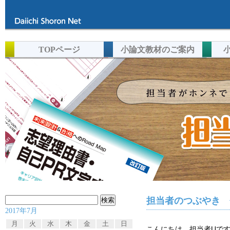
TOPページ
小論文教材のご案内
検
担当者のつぶやき 
2017年7月
索:
月
火
水
木
金
土
日
こんにちは。担当者Uで