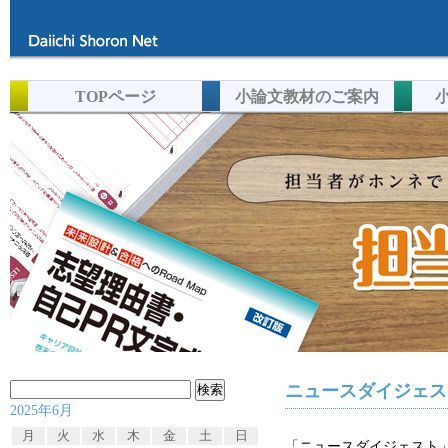
TOPページ
小論文教材のご案内
検
ニュースダイジェスト
2025年6月
索:
月
火
水
木
金
土
日
「ニュースダイジェスト」