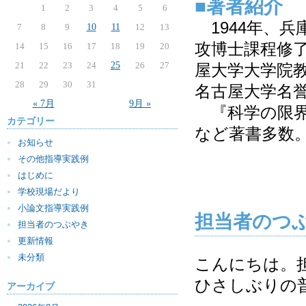
■著者紹介
1
2
3
4
5
6
1944年、
7
8
9
10
11
12
13
攻博士課程修
14
15
16
17
18
19
20
21
22
23
24
25
26
27
屋大学大学院
28
29
30
31
名古屋大学名
« 7月
9月 »
『科学の限界
カテゴリー
など著書多数
お知らせ
その他指導実践例
はじめに
学校現場だより
小論文指導実践例
担当者のつ
担当者のつぶやき
更新情報
未分類
こんにちは。
ひさしぶりの
アーカイブ