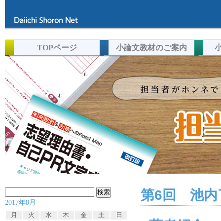
TOPページ
小論文教材のご案内
第6回 池内
検
2017年8月
索:
月
火
水
木
金
土
日