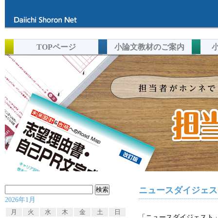
TOPページ
小論文教材のご案内
検
ニュースダイジェスト
2026年1月
索:
月
火
水
木
金
土
日
「ニュースダイジェスト」