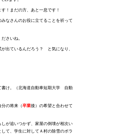
ます！まだの方、あと一息です！
のみなさんのお役に立てることを祈って
くださいね。
試が出ているんだろう？ と気になり、
て書け。（北海道自動車短期大学 自動
自分の将来（
卒業
後）の希望と合わせて
）
ろしが追いつかず、家屋の倒壊が相次い
として、学生に対してＡ村の除雪のボラ