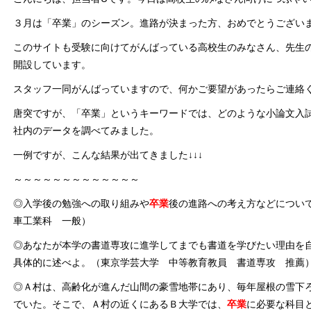
３月は「卒業」のシーズン。進路が決まった方、おめでとうござい
このサイトも受験に向けてがんばっている高校生のみなさん、先生
開設しています。
スタッフ一同がんばっていますので、何かご要望があったらご連絡
唐突ですが、「卒業」というキーワードでは、どのような小論文入
社内のデータを調べてみました。
一例ですが、こんな結果が出てきました↓↓↓
～～～～～～～～～～～～～
◎入学後の勉強への取り組みや
卒業
後の進路への考え方などについ
車工業科 一般）
◎あなたが本学の書道専攻に進学してまでも書道を学びたい理由を
具体的に述べよ。（東京学芸大学 中等教育教員 書道専攻 推薦
◎Ａ村は、高齢化が進んだ山間の豪雪地帯にあり、毎年屋根の雪下
でいた。そこで、Ａ村の近くにあるＢ大学では、
卒業
に必要な科目