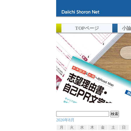
TOPページ
小
検
2026年8月
索:
月
火
水
木
金
土
日