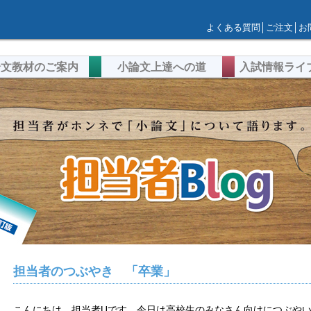
よくある質問
│
ご注文
│
お
論文教材のご案内
小論文上達への道
入試情報ライ
担当者のつぶやき 「卒業」
こんにちは、担当者Uです。今日は高校生のみなさん向けにつぶや