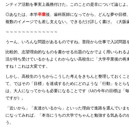
ンティア活動を事実上義務付けた。このことの是非について論じよ
◎あなたは、本学
卒業
後、歯科医師になってから、どんな夢や目標
複数のイメージでも差し支えない。できるだけ詳しく書け。（大阪
～～～～～～～～～～～～～
うーん、いろんな問題があるものですね。普段から仕事で入試問題
比較的、志望理由的なものを書かせる出題のなかでよく用いられる
活が待ち受けているかもよくわからない高校生に「大学卒業後の将
すね！これは大変です。
しかし、高校生のうちからこうした考えをきちんと整理しておくこ
て、ではその「目標」を達成するためにどのような「行動」をとら
は、大人になってからも必要になることです（Uの今年の目標は「毎
ですが）。
「近いから」「友達がいるから」といった理由で進路を選んでいま
になってみれば、「本当にうちの大学でちゃんと勉強する気あるの
う。