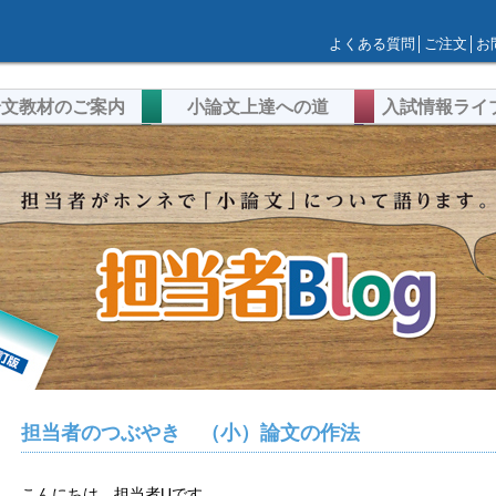
よくある質問
│
ご注文
│
お
論文教材のご案内
小論文上達への道
入試情報ライ
担当者のつぶやき （小）論文の作法
こんにちは。担当者Uです。