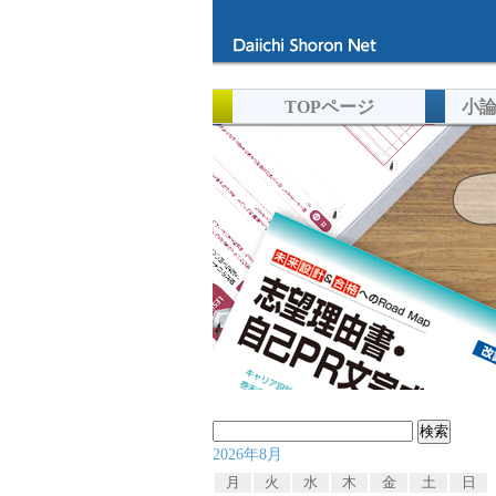
TOPページ
小
検
2026年8月
索:
月
火
水
木
金
土
日