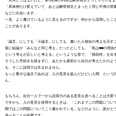
「丸写しではないけど、第○段落の内容は解答例文そっくりそのまま
「具体例だけ変えていて、あとは解答例文とまったく同じ中身の答
などに出会います。
一見、よく書けているように見えるのですが、何かから流用したこ
ことがあります。
「論文」にしても「小論文」にしても、書いた人独自の考えを示す
仮に結論が「みんなと同じ考え」だったとしても、「私は■■の理由
という考えが正しいと考える」というような形で、「独自性」を出
そうした手続きを踏まずに、あたかも最初から自分が考えたかのよ
も、そこに説得力は生まれません。
もっと重大な論文であれば、人の意見を盗んだひどい人間、という
ん。
もちろん、自分一人で一から説得力のある意見を述べることは大変
ですから、人の意見を使用するときは、「これまでこの問題について
聞ではこの問題についてこう書かれている」などのように、誰がど
述べることが必要です。