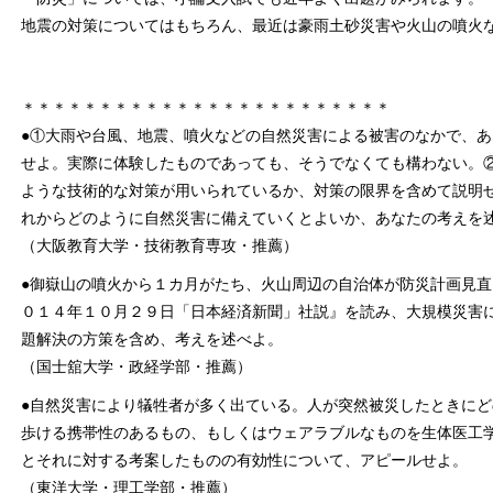
地震の対策についてはもちろん、最近は豪雨土砂災害や火山の噴火
＊＊＊＊＊＊＊＊＊＊＊＊＊＊＊＊＊＊＊＊＊＊＊＊
●①大雨や台風、地震、噴火などの自然災害による被害のなかで、
せよ。実際に体験したものであっても、そうでなくても構わない。
ような技術的な対策が用いられているか、対策の限界を含めて説明
れからどのように自然災害に備えていくとよいか、あなたの考えを
（大阪教育大学・技術教育専攻・推薦）
●御嶽山の噴火から１カ月がたち、火山周辺の自治体が防災計画見
０１４年１０月２９日「日本経済新聞」社説』を読み、大規模災害
題解決の方策を含め、考えを述べよ。
（国士舘大学・政経学部・推薦）
●自然災害により犠牲者が多く出ている。人が突然被災したときに
歩ける携帯性のあるもの、もしくはウェアラブルなものを生体医工
とそれに対する考案したものの有効性について、アピールせよ。
（東洋大学・理工学部・推薦）