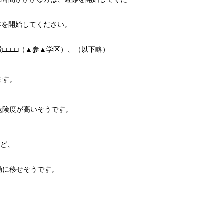
難を開始してください。
□□□□（▲参▲学区）、（以下略）
ます。
危険度が高いそうです。
けど、
動に移せそうです。