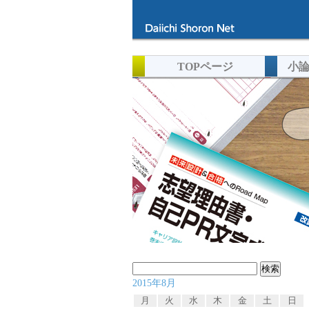
TOPページ
小
検
2015年8月
索:
月
火
水
木
金
土
日