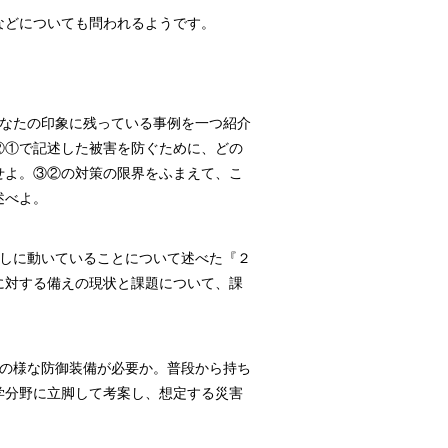
などについても問われるようです。
あなたの印象に残っている事例を一つ紹介
②①で記述した被害を防ぐために、どの
せよ。③②の対策の限界をふまえて、こ
述べよ。
直しに動いていることについて述べた『２
に対する備えの現状と課題について、課
どの様な防御装備が必要か。普段から持ち
学分野に立脚して考案し、想定する災害