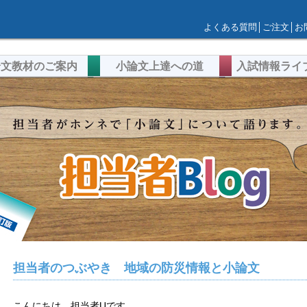
よくある質問
│
ご注文
│
お
論文教材のご案内
小論文上達への道
入試情報ライ
担当者のつぶやき 地域の防災情報と小論文
こんにちは。担当者Uです。