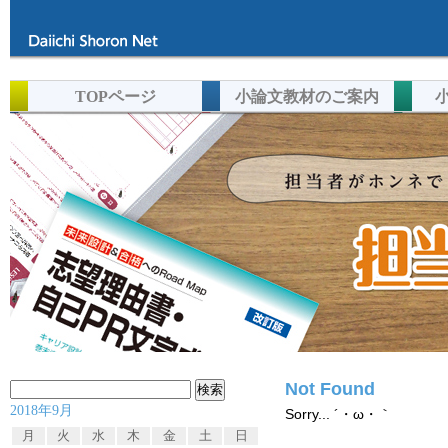
TOPページ
小論文教材のご案内
Not Found
検
2018年9月
索:
Sorry... ´・ω・｀
月
火
水
木
金
土
日