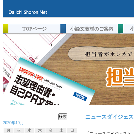
TOPページ
小論文教材のご案内
検
ニュースダイジェスト
2020年10月
索:
月
火
水
木
金
土
日
「ニュースダイジェスト」