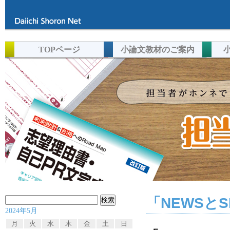
TOPページ
小論文教材のご案内
「NEWSと
検
2024年5月
索:
月
火
水
木
金
土
日