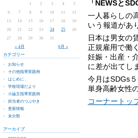
「NEWSとSD
1
2
3
4
5
6
7
8
9
10
11
12
一人暮らしの
13
14
15
16
17
18
19
いう報道があ
20
21
22
23
24
25
26
日本は男女の
27
28
29
30
31
正規雇用で働
« 4月
6月 »
カテゴリー
妊娠・出産・
お知らせ
に差が出てし
その他指導実践例
今月はSDG
はじめに
学校現場だより
単身高齢女性
小論文指導実践例
コーナートッ
担当者のつぶやき
更新情報
未分類
アーカイブ