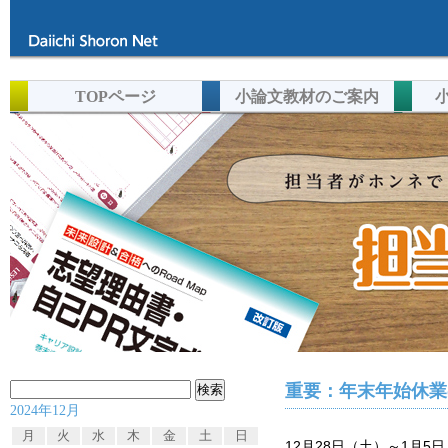
TOPページ
小論文教材のご案内
検
重要：年末年始休業
2024年12月
索:
月
火
水
木
金
土
日
12月28日（土）～1月