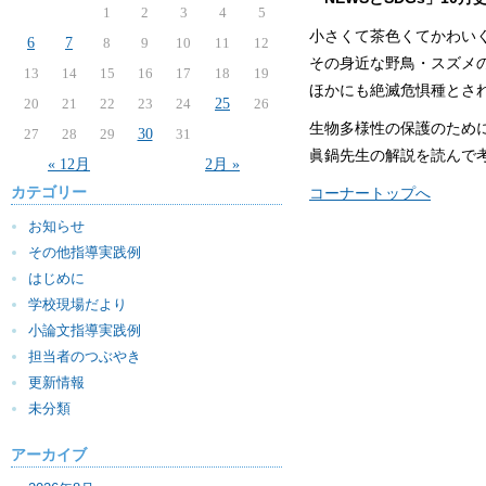
1
2
3
4
5
小さくて茶色くてかわい
6
7
8
9
10
11
12
その身近な野鳥・スズメ
13
14
15
16
17
18
19
ほかにも絶滅危惧種とさ
20
21
22
23
24
25
26
生物多様性の保護のため
27
28
29
30
31
眞鍋先生の解説を読んで
« 12月
2月 »
カテゴリー
コーナートップへ
お知らせ
その他指導実践例
はじめに
学校現場だより
小論文指導実践例
担当者のつぶやき
更新情報
未分類
アーカイブ