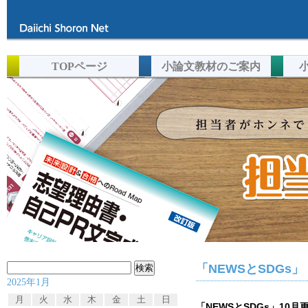
TOPページ
小論文教材のご案内
検
「NEWSとSDG
2025年1月
索:
月
火
水
木
金
土
日
「NEWSとSDGs」10月