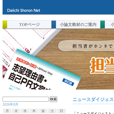
TOPページ
小論文教材のご案内
検
ニュースダイジェスト
2026年8月
索:
月
火
水
木
金
土
日
「ニュースダイジェスト」