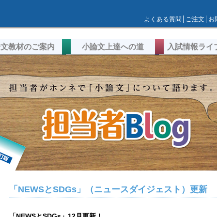
よくある質問
│
ご注文
│
お
論文教材のご案内
小論文上達への道
入試情報ライ
「NEWSとSDGs」（ニュースダイジェスト）更新
「NEWSとSDGs」12月更新！