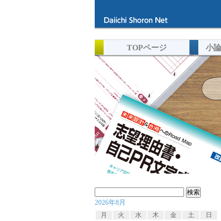
TOPページ
小
検
2026年8月
索:
月
火
水
木
金
土
日