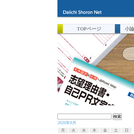
TOPページ
小
検
2026年8月
索:
月
火
水
木
金
土
日