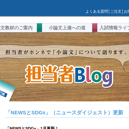
よくある質問
│
ご注文
│
お
論文教材のご案内
小論文上達への道
入試情報ライ
「NEWSとSDGs」（ニュースダイジェスト）更新
「NEWSとSDGs」1月更新！